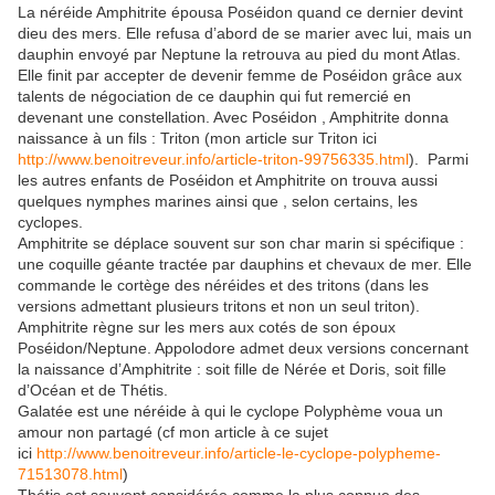
La néréide Amphitrite épousa Poséidon quand ce dernier devint
dieu des mers. Elle refusa d’abord de se marier avec lui, mais un
dauphin envoyé par Neptune la retrouva au pied du mont Atlas.
Elle finit par accepter de devenir femme de Poséidon grâce aux
talents de négociation de ce dauphin qui fut remercié en
devenant une constellation. Avec Poséidon , Amphitrite donna
naissance à un fils : Triton (mon article sur Triton ici
http://www.benoitreveur.info/article-triton-99756335.html
). Parmi
les autres enfants de Poséidon et Amphitrite on trouva aussi
quelques nymphes marines ainsi que , selon certains, les
cyclopes.
Amphitrite se déplace souvent sur son char marin si spécifique :
une coquille géante tractée par dauphins et chevaux de mer. Elle
commande le cortège des néréides et des tritons (dans les
versions admettant plusieurs tritons et non un seul triton).
Amphitrite règne sur les mers aux cotés de son époux
Poséidon/Neptune. Appolodore admet deux versions concernant
la naissance d’Amphitrite : soit fille de Nérée et Doris, soit fille
d’Océan et de Thétis.
Galatée est une néréide à qui le cyclope Polyphème voua un
amour non partagé (cf mon article à ce sujet
ici
http://www.benoitreveur.info/article-le-cyclope-polypheme-
71513078.html
)