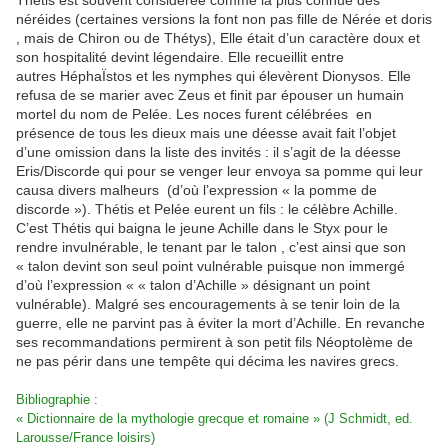
Thétis est souvent considérée comme la plus connue des
néréides (certaines versions la font non pas fille de Nérée et doris
, mais de Chiron ou de Thétys), Elle était d’un caractère doux et
son hospitalité devint légendaire. Elle recueillit entre
autres HéphaÏstos et les nymphes qui élevèrent Dionysos. Elle
refusa de se marier avec Zeus et finit par épouser un humain
mortel du nom de Pelée. Les noces furent célébrées en
présence de tous les dieux mais une déesse avait fait l’objet
d’une omission dans la liste des invités : il s’agit de la déesse
Eris/Discorde qui pour se venger leur envoya sa pomme qui leur
causa divers malheurs (d’où l’expression « la pomme de
discorde »). Thétis et Pelée eurent un fils : le célèbre Achille.
C’est Thétis qui baigna le jeune Achille dans le Styx pour le
rendre invulnérable, le tenant par le talon , c’est ainsi que son
« talon devint son seul point vulnérable puisque non immergé
d’où l’expression « « talon d’Achille » désignant un point
vulnérable). Malgré ses encouragements à se tenir loin de la
guerre, elle ne parvint pas à éviter la mort d’Achille. En revanche
ses recommandations permirent à son petit fils Néoptolème de
ne pas périr dans une tempête qui décima les navires grecs.
Bibliographie :
« Dictionnaire de la mythologie grecque et romaine » (J Schmidt, ed.
Larousse/France loisirs)