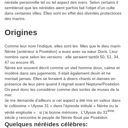
néréide personnifie tel ou tel aspect des mers. Selon certains il
semblerait que les néréides aient parfois fait l’objet d’un culte
dans certaines villes. Elles sont en effet des divinités protectrices
des marins.
Origines
Comme leur nom l’indique, elles sont les filles que le dieu marin
Nérée (antérieur à Poséidon) a eues avec sa sœur Doris. Leur
nombre varie selon les versions : elle seraient tantôt 50, 51, 34,
47 ou encore 45.
Nérée est souvent décrit comme un vieil homme doux, calme et
modéré dans ses jugements. Il était également devin et ne
mentait jamais. Elles se livraient à divers chants et danses en
présence de leur père quand il régnait avant Neptune/Poséidon.
On peut donc les considérer comme des sortes de muses de la
mer.
Je me demande d’ailleurs si cet aspect a été mis en valeur dans
le cultissime « Ulysse 31 » dans l’épisode intitulé « Nérée ou la
ème
vérité engloutie » : si j’ai bonne mémoire, L’Ulysse du 31
siècle y rencontre le peuple de Nérée floué par Poséidon.
Quelques néréides célèbres: