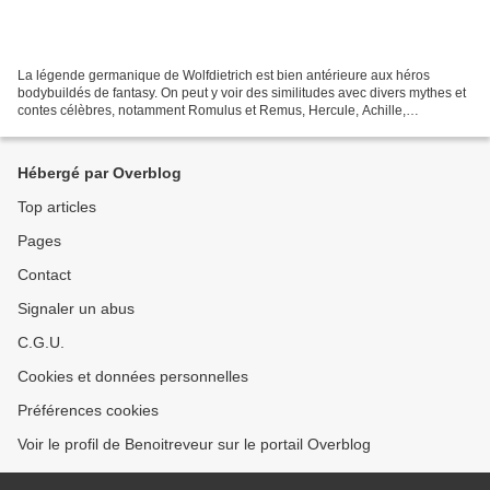
La légende germanique de Wolfdietrich est bien antérieure aux héros
bodybuildés de fantasy. On peut y voir des similitudes avec divers mythes et
contes célèbres, notamment Romulus et Remus, Hercule, Achille,
Siegfried/SIgurd et Jean de l’Ours. Wolfdietrich...
Hébergé par Overblog
Top articles
Pages
Contact
Signaler un abus
C.G.U.
Cookies et données personnelles
Préférences cookies
Voir le profil de Benoitreveur sur le portail Overblog