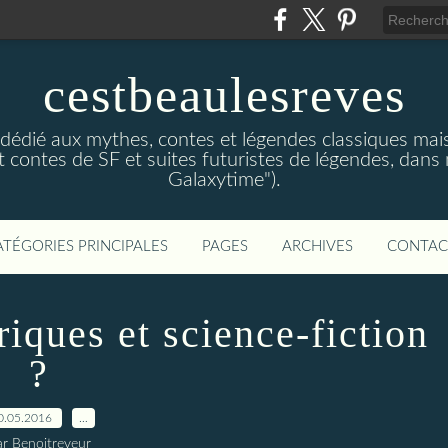
cestbeaulesreves
dédié aux mythes, contes et légendes classiques mais 
 contes de SF et suites futuristes de légendes, dans
Galaxytime").
ATÉGORIES PRINCIPALES
PAGES
ARCHIVES
CONTAC
riques et science-fiction
?
0.05.2016
…
ar Benoitreveur