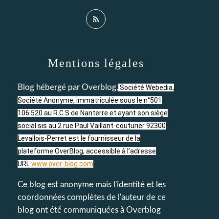
Mentions légales
Blog hébergé par Overblog,
Société Webedia,
Société Anonyme, immatriculée sous le n°501
106 520 au R.C.S de Nanterre et ayant son siège
social sis au 2 rue Paul Vaillant-couturier 92300
Levallois-Perret est le fournisseur de la
plateforme OverBlog, accessible à l’adresse
URL
www.over-blog.com
Ce blog est anonyme mais l'identité et les
coordonnées complètes de l'auteur de ce
blog ont été communiquées à Overblog