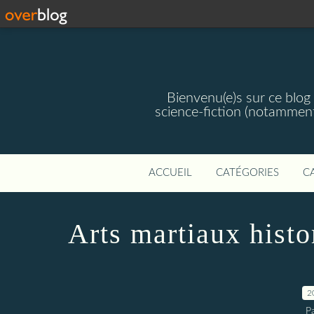
Bienvenu(e)s sur ce blog 
science-fiction (notamment
ACCUEIL
CATÉGORIES
C
Arts martiaux histo
2
P