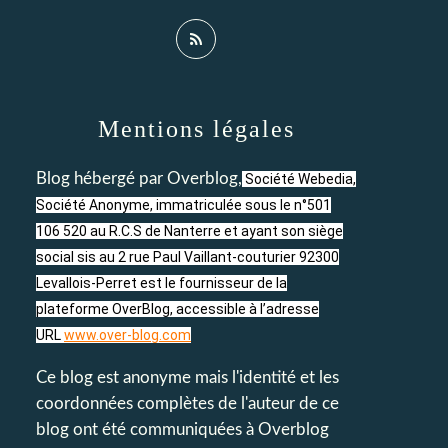
Mentions légales
Blog hébergé par Overblog,
Société Webedia,
Société Anonyme, immatriculée sous le n°501
106 520 au R.C.S de Nanterre et ayant son siège
social sis au 2 rue Paul Vaillant-couturier 92300
Levallois-Perret est le fournisseur de la
plateforme OverBlog, accessible à l’adresse
URL
www.over-blog.com
Ce blog est anonyme mais l'identité et les
coordonnées complètes de l'auteur de ce
blog ont été communiquées à Overblog