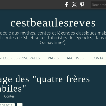
cestbeaulesreves
dédié aux mythes, contes et légendes classiques mais 
 contes de SF et suites futuristes de légendes, dans
Galaxytime").
ATÉGORIES PRINCIPALES
PAGES
ARCHIVES
CONTAC
age des "quatre frères
abiles"
Contes
0.08.2012
…