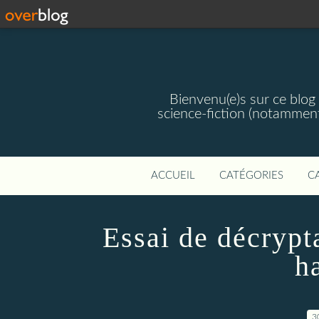
Bienvenu(e)s sur ce blog 
science-fiction (notamment
ACCUEIL
CATÉGORIES
C
Essai de décrypt
h
3