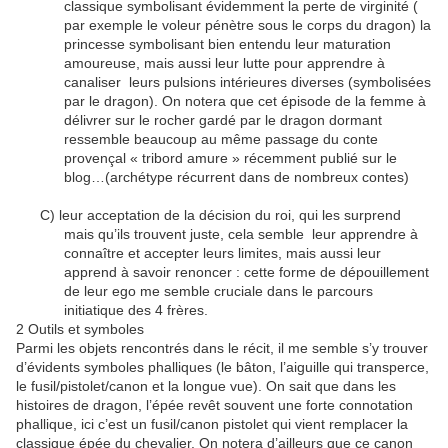
classique symbolisant évidemment la perte de virginité (
par exemple le voleur pénètre sous le corps du dragon) la
princesse symbolisant bien entendu leur maturation
amoureuse, mais aussi leur lutte pour apprendre à
canaliser leurs pulsions intérieures diverses (symbolisées
par le dragon). On notera que cet épisode de la femme à
délivrer sur le rocher gardé par le dragon dormant
ressemble beaucoup au même passage du conte
provençal « tribord amure » récemment publié sur le
blog…(archétype récurrent dans de nombreux contes)
C) leur acceptation de la décision du roi, qui les surprend
mais qu’ils trouvent juste, cela semble leur apprendre à
connaître et accepter leurs limites, mais aussi leur
apprend à savoir renoncer : cette forme de dépouillement
de leur ego me semble cruciale dans le parcours
initiatique des 4 frères.
2 Outils et symboles
Parmi les objets rencontrés dans le récit, il me semble s’y trouver
d’évidents symboles phalliques (le bâton, l’aiguille qui transperce,
le fusil/pistolet/canon et la longue vue). On sait que dans les
histoires de dragon, l’épée revêt souvent une forte connotation
phallique, ici c’est un fusil/canon pistolet qui vient remplacer la
classique épée du chevalier. On notera d’ailleurs que ce canon