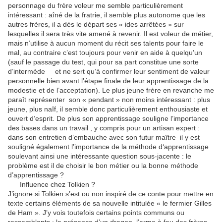
personnage du frère voleur me semble particulièrement
intéressant : aîné de la fratrie, il semble plus autonome que les
autres frères, il a dès le départ ses « ides arrêtées » sur
lesquelles il sera très vite amené à revenir. Il est voleur de métier,
mais n’utilise à aucun moment du récit ses talents pour faire le
mal, au contraire c’est toujours pour venir en aide à quelqu’un
(sauf le passage du test, qui pour sa part constitue une sorte
d’intermède et ne sert qu’à confirmer leur sentiment de valeur
personnelle bien avant l’étape finale de leur apprentissage de la
modestie et de l’acceptation). Le plus jeune frère en revanche me
paraît représenter son « pendant » non moins intéressant : plus
jeune, plus naîf, il semble donc particulièrement enthousiaste et
ouvert d’esprit. De plus son apprentissage souligne l’importance
des bases dans un travail , y compris pour un artisan expert :
dans son entretien d’embauche avec son futur maître il y est
souligné également l’importance de la méthode d‘apprentissage
soulevant ainsi une intéressante question sous-jacente : le
problème est il de choisir le bon métier ou la bonne méthode
d’apprentissage ?
Influence chez Tolkien ?
J’ignore si Tolkien s’est ou non inspiré de ce conte pour mettre en
texte certains éléments de sa nouvelle intitulée « le fermier Gilles
de Ham ». J’y vois toutefois certains points communs ou