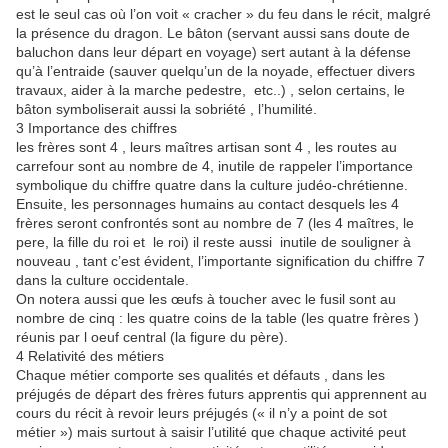
est le seul cas où l’on voit « cracher » du feu dans le récit, malgré
la présence du dragon. Le bâton (servant aussi sans doute de
baluchon dans leur départ en voyage) sert autant à la défense
qu’à l’entraide (sauver quelqu’un de la noyade, effectuer divers
travaux, aider à la marche pedestre, etc..) , selon certains, le
bâton symboliserait aussi la sobriété , l’humilité.
3 Importance des chiffres
les frères sont 4 , leurs maîtres artisan sont 4 , les routes au
carrefour sont au nombre de 4, inutile de rappeler l’importance
symbolique du chiffre quatre dans la culture judéo-chrétienne.
Ensuite, les personnages humains au contact desquels les 4
frères seront confrontés sont au nombre de 7 (les 4 maîtres, le
pere, la fille du roi et le roi) il reste aussi inutile de souligner à
nouveau , tant c’est évident, l’importante signification du chiffre 7
dans la culture occidentale.
On notera aussi que les œufs à toucher avec le fusil sont au
nombre de cinq : les quatre coins de la table (les quatre frères )
réunis par l oeuf central (la figure du père).
4 Relativité des métiers
Chaque métier comporte ses qualités et défauts , dans les
préjugés de départ des frères futurs apprentis qui apprennent au
cours du récit à revoir leurs préjugés (« il n’y a point de sot
métier ») mais surtout à saisir l’utilité que chaque activité peut