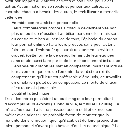
avoir par rapport aux autres activités et son utilité pour aider
autrui. Aucun métier ne se révèle supérieur aux autres, au
contraire chacun a besoin des autres, le récit illustre à merveille
cette idée.
Entraide contre ambition personnelle
Leurs compétences propres à chacun deviennent vite non
plus un outil de réussite et ambition personnelle , mais sont
au contraire mises au service de tous, l’épisode du dragon
leur permet enfin de faire leurs preuves sans pour autant
faire un tour d’esbrouffe qui aurait uniquement servi leur
orgueil. (cette forme là de dépouillement de leur égo peut
sans doute aussi faire partie de leur cheminement initiatique).
L’épisode du dragon les met en compétition, mais tant lors de
leur aventure que lors de l’entente du verdict du roi, ils
comprennent qu’il leur est préférable d’être unis, de travailler
en émulation plutôt qu’en compétition. Le mérite de chacun
n’est toutefois jamais nié.
L’outil et la technique
Trois des frères possèdent un outil magique leur permettant
d’accomplir leurs exploits (la longue vue, le fusil et l aiguille). Le
frère aîné quand à lui ne possède aucun outil et exerce son
métier avec talent : une probable façon de montrer que la
maturité dans le métier , quel qu’il soit, est de faire preuve d’un
talent personnel n’ayant plus besoin d’outil et de technique ? Le