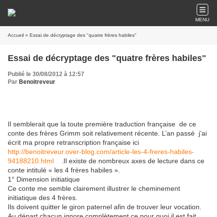
MENU
Accueil
» Essai de décryptage des "quatre frères habiles"
Essai de décryptage des "quatre frères habiles"
Publié le 30/08/2012 à 12:57
Par
Benoitreveur
Il semblerait que la toute première traduction française de ce
conte des frères Grimm soit relativement récente. L’an passé j’ai
écrit ma propre retranscription française ici
http://benoitreveur.over-blog.com/article-les-4-freres-habiles-
94188210.html
.Il existe de nombreux axes de lecture dans ce
conte intitulé « les 4 frères habiles ».
1° Dimension initiatique
Ce conte me semble clairement illustrer le cheminement
initiatique des 4 frères.
Ils doivent quitter le giron paternel afin de trouver leur vocation.
Au départ chacun ignore complètement ce pour quoi il est fait,