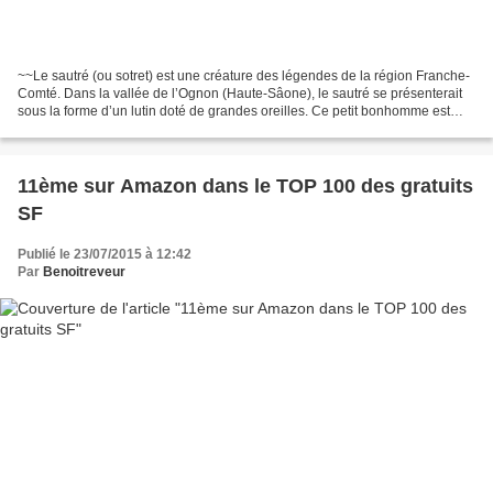
~~Le sautré (ou sotret) est une créature des légendes de la région Franche-
Comté. Dans la vallée de l’Ognon (Haute-Sâone), le sautré se présenterait
sous la forme d’un lutin doté de grandes oreilles. Ce petit bonhomme est
mentionné dans l’ouvrage d’Emile...
11ème sur Amazon dans le TOP 100 des gratuits
SF
Publié le 23/07/2015 à 12:42
Par
Benoitreveur