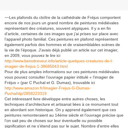
~~Les plafonds du cloître de la cathédrale de Fréjus comportent
encore de nos jours un grand nombre de peintures médiévales
représentant des créatures, souvent atypiques. Il y a en fin
d’article, certaines de ces images que j’ai prises sur place avec
l’appareil photo familial. Ces peintures en plafond représentent
également parfois des hommes et de vraisemblables scènes de
la vie de l’époque. J’avais déjà publié un article sur cet imagier,
en 2009, vous pouvez le lire ici
http://www.benoitreveur.info/article-quelques-creatures-de-l-
imagier-de-frejus-1-38685043.html
Pour de plus amples informations sur ces peintures médiévales
vous pouvez consulter l’ouvrage papier intitulé « l’imagier de
Fréjus » (par C Puchal et G. Dumas), trouvable ici
http://www.amazon.fr/Imagier-Frejus-G-Dumas-
Puchal/dp/2858223319
Cet intéressant livre développe entre autres choses, les
techniques d’architecture et artisanat liées à ce monument tout
en abordant son historique. On y apprend également que ces
peintures remonteraient au 14ème siècle et l’ouvrage précise que
l’on sait peu de choses sur leur éventuelle ou possible
signification et ne s’étend pas sur le sujet. Nombre d’entre elles