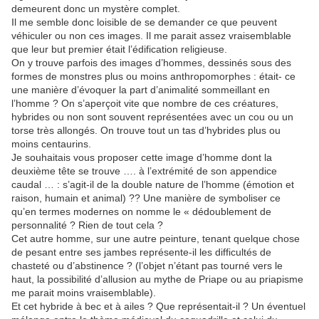
demeurent donc un mystère complet.
Il me semble donc loisible de se demander ce que peuvent
véhiculer ou non ces images. Il me parait assez vraisemblable
que leur but premier était l’édification religieuse.
On y trouve parfois des images d’hommes, dessinés sous des
formes de monstres plus ou moins anthropomorphes : était- ce
une manière d’évoquer la part d’animalité sommeillant en
l’homme ? On s’aperçoit vite que nombre de ces créatures,
hybrides ou non sont souvent représentées avec un cou ou un
torse très allongés. On trouve tout un tas d’hybrides plus ou
moins centaurins.
Je souhaitais vous proposer cette image d’homme dont la
deuxième tête se trouve …. à l’extrémité de son appendice
caudal … : s’agit-il de la double nature de l’homme (émotion et
raison, humain et animal) ?? Une manière de symboliser ce
qu’en termes modernes on nomme le « dédoublement de
personnalité ? Rien de tout cela ?
Cet autre homme, sur une autre peinture, tenant quelque chose
de pesant entre ses jambes représente-il les difficultés de
chasteté ou d’abstinence ? (l’objet n’étant pas tourné vers le
haut, la possibilité d’allusion au mythe de Priape ou au priapisme
me parait moins vraisemblable).
Et cet hybride à bec et à ailes ? Que représentait-il ? Un éventuel