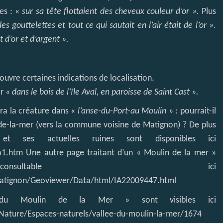
mes : «
sur sa tête flottaient des cheveux couleur d’or ».
Plus
t des gouttelettes et tout ce qui sautait en l’air était de l’or »
.
t d’or et d’argent ».
ouvre certaines indications de localisation.
r «
dans le bois de l’Ile Aval, en paroisse de Saint Cast ».
tra la créature dans «
l’anse-du-Port-au Moulin »
: pourrait-il
-de-la-mer (vers la commune voisine de Matignon) ? De plus
t ses actuelles ruines sont disponibles ici
a1.htm
Une autre page traitant d’un « Moulin de la mer »
ultable ici
e/matignon/Geoviewer/Data/html/IA22009447.html
 du Moulin de la Mer » sont visibles ici
ature/Espaces-naturels/vallee-du-moulin-la-mer/1674