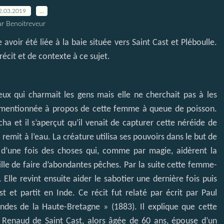
2.03.2019
…
ar Benoitreveur
avoir été liée à la baie située vers Saint Cast et Pléboulle.
écit et de contexte à ce sujet.
ux qui charmait les gens mais elle ne cherchait pas à les
 mentionnée à propos de cette femme à queue de poisson.
ha et il s’aperçut qu’il venait de capturer cette néréide de
la remit à l’eau. La créature utilisa ses pouvoirs dans le but de
 d’une fois des choses qui, comme par magie, aidèrent la
mille de faire d’abondantes pêches. Par la suite cette femme-
lle revint ensuite aider le sabotier une dernière fois puis
st et partit en Inde. Ce récit fut relaté par écrit par Paul
endes de la Haute-Bretagne » (1883). Il explique que cette
e Renaud de Saint Cast, alors âgée de 60 ans, épouse d’un