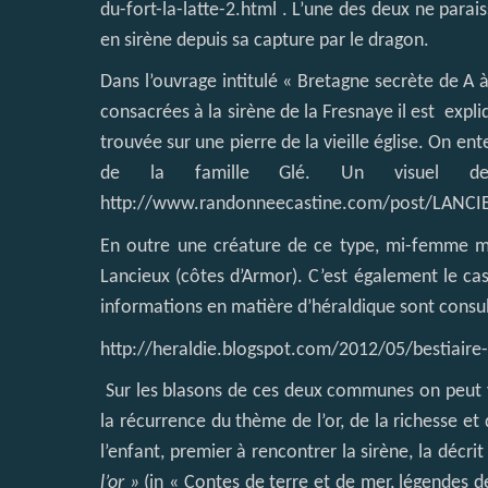
du-fort-la-latte-2.html
. L’une des deux ne paraiss
en sirène depuis sa capture par le dragon.
Dans l’ouvrage intitulé « Bretagne secrète de A à
consacrées à la sirène de la Fresnaye il est expli
trouvée sur une pierre de la vieille église. On en
de la famille Glé. Un visuel de 
http://www.randonneecastine.com/post/LANCI
En outre une créature de ce type, mi-femme mi-
Lancieux (côtes d’Armor). C’est également le cas
informations en matière d’héraldique sont consul
http://heraldie.blogspot.com/2012/05/bestiaire-
Sur les blasons de ces deux communes on peut y 
la récurrence du thème de l’or, de la richesse et 
l’enfant, premier à rencontrer la sirène, la déc
l’or »
(in « Contes de terre et de mer, légendes d