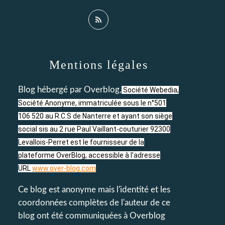
Mentions légales
Blog hébergé par Overblog,
Société Webedia,
Société Anonyme, immatriculée sous le n°501
106 520 au R.C.S de Nanterre et ayant son siège
social sis au 2 rue Paul Vaillant-couturier 92300
Levallois-Perret est le fournisseur de la
plateforme OverBlog, accessible à l’adresse
URL
www.over-blog.com
Ce blog est anonyme mais l'identité et les
coordonnées complètes de l'auteur de ce
blog ont été communiquées à Overblog