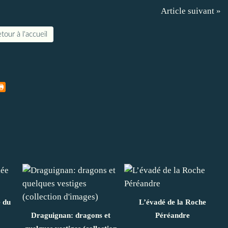
Article suivant »
tour à l'accueil
e du
L’évadé de la Roche
Draguignan: dragons et
Péréandre