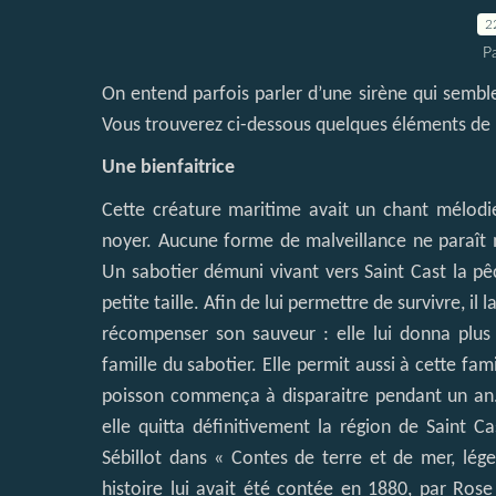
2
P
On entend parfois parler d’une sirène qui semble 
Vous trouverez ci-dessous quelques éléments de r
Une bienfaitrice
Cette créature maritime avait un chant mélodie
noyer. Aucune forme de malveillance ne paraît
Un sabotier démuni vivant vers Saint Cast la pêc
petite taille. Afin de lui permettre de survivre, il 
récompenser son sauveur : elle lui donna plus
famille du sabotier. Elle permit aussi à cette fa
poisson commença à disparaitre pendant un an. E
elle quitta définitivement la région de Saint Ca
Sébillot dans « Contes de terre et de mer, lég
histoire lui avait été contée en 1880, par Ros