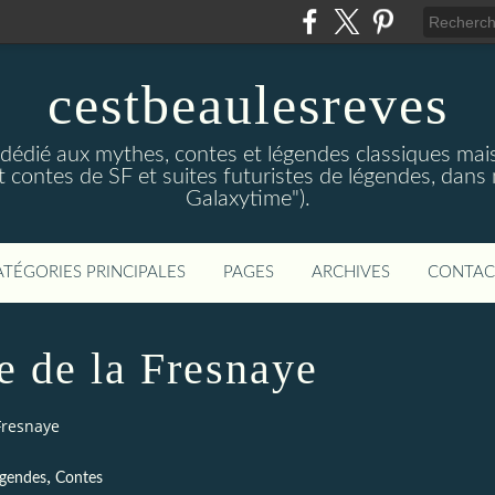
cestbeaulesreves
dédié aux mythes, contes et légendes classiques mais 
 contes de SF et suites futuristes de légendes, dans
Galaxytime").
ATÉGORIES PRINCIPALES
PAGES
ARCHIVES
CONTAC
ne de la Fresnaye
 Fresnaye
,
gendes
Contes