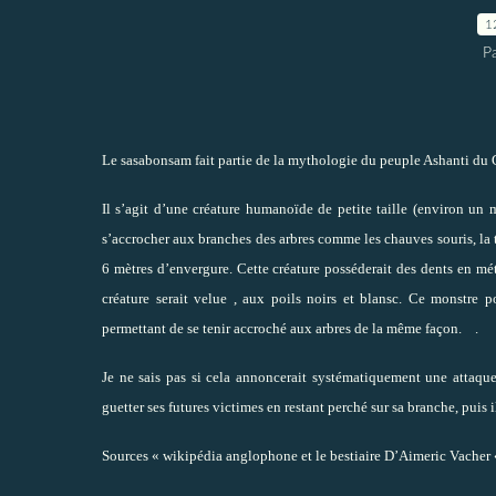
1
P
Le sasabonsam fait partie de la mythologie du peuple Ashanti du
Il s’agit d’une créature humanoïde de petite taille (environ un 
s’accrocher aux branches des arbres comme les chauves souris, la 
6 mètres d’envergure. Cette créature posséderait des dents en mét
créature serait velue , aux poils noirs et blansc. Ce monstre p
permettant de se tenir accroché aux arbres de la même façon. .
Je ne sais pas si cela annoncerait systématiquement une attaque
guetter ses futures victimes en restant perché sur sa branche, puis 
Sources « wikipédia anglophone et le bestiaire D’Aimeric Vacher «