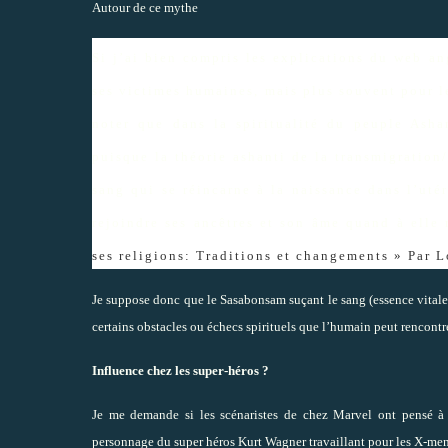
Autour de ce mythe
Si j’ai bien compris les explications du web a
ses victimes humaines, mais plus souvent pour le
noter que dans la spiritualité du peuple Asha
puisque la théorie ashanti de la transmigration
sang qui se réincarne à la naissance dans l’uté
rejoindre ses ancêtres et son âme quand à elle 
ses religions: Traditions et changements »
Par L
Je suppose donc que le Sasabonsam suçant le sang (essence vital
certains obstacles ou échecs spirituels que l’humain peut rencontr
Influence chez les super-héros ?
Je me demande si les scénaristes de chez Marvel ont pensé à 
personnage du super héros Kurt Wagner travaillant pour les X-men