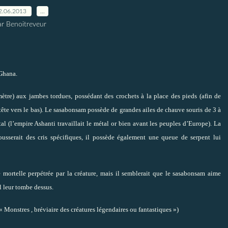
2.06.2013
…
ar Benoitreveur
 Ghana.
mètre) aux jambes tordues, possédant des crochets à la place des pieds (afin de
tête vers le bas). Le sasabonsam possède de grandes ailes de chauve souris de 3 à
al (l’empire Ashanti travaillait le métal or bien avant les peuples d’Europe). La
ousserait des cris spécifiques, il possède également une queue de serpent lui
 mortelle perpétrée par la créature, mais il semblerait que le sasabonsam aime
il leur tombe dessus.
 Monstres , bréviaire des créatures légendaires ou fantastiques »)