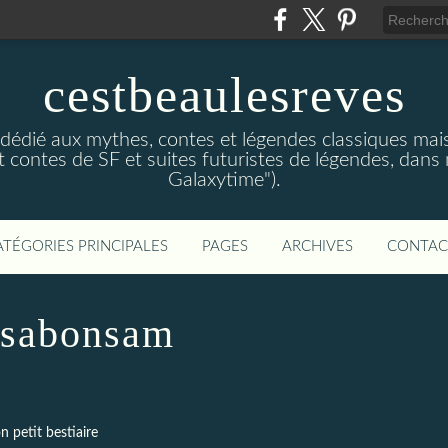
cestbeaulesreves
dédié aux mythes, contes et légendes classiques mais 
 contes de SF et suites futuristes de légendes, dans
Galaxytime").
ATÉGORIES PRINCIPALES
PAGES
ARCHIVES
CONTAC
asabonsam
 petit bestiaire