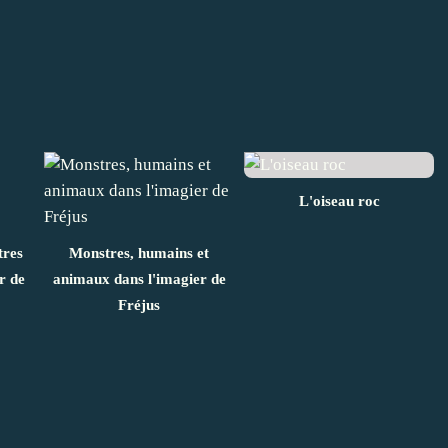
L'oiseau roc
tres
Monstres, humains et
r de
animaux dans l'imagier de
Fréjus