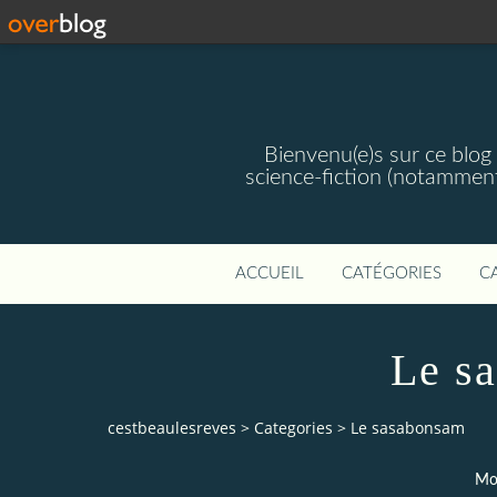
Bienvenu(e)s sur ce blog 
science-fiction (notamment
ACCUEIL
CATÉGORIES
C
Le s
cestbeaulesreves
>
Categories
>
Le sasabonsam
Mon