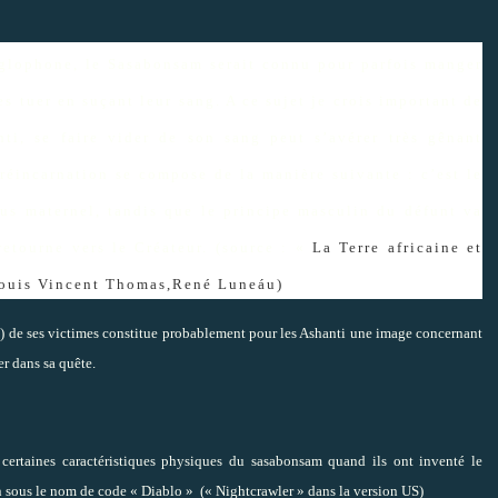
nglophone, le Sasabonsam serait connu pour parfois manger
s tuer en suçant leur sang. A ce sujet je crois important de
nti, se faire vider de son sang peut s’avérer très gênant
/réincarnation se compose de la manière suivante : c’est le
rus maternel, tandis que le principe masculin du défunt va
retourne vers le Créateur. (source : «
La Terre africaine et
ouis Vincent Thomas,René Luneáu)
e) de ses victimes constitue probablement pour les Ashanti une image concernant
er dans sa quête.
certaines caractéristiques physiques du sasabonsam quand ils ont inventé le
 sous le nom de code « Diablo » (« Nightcrawler » dans la version US)