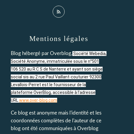
Mentions légales
Blog hébergé par Overblog,
Société Webedia,
Société Anonyme, immatriculée sous le n°501
106 520 au R.C.S de Nanterre et ayant son siège
social sis au 2 rue Paul Vaillant-couturier 92300
Levallois-Perret est le fournisseur de la
plateforme OverBlog, accessible à l’adresse
URL
www.over-blog.com
Ce blog est anonyme mais l'identité et les
coordonnées complètes de l'auteur de ce
blog ont été communiquées à Overblog