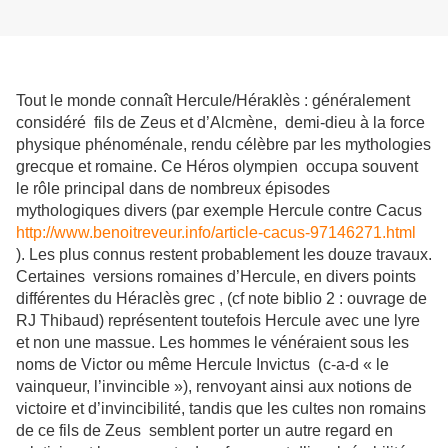
Tout le monde connaît Hercule/Héraklès : généralement
considéré fils de Zeus et d’Alcmène, demi-dieu à la force
physique phénoménale, rendu célèbre par les mythologies
grecque et romaine. Ce Héros olympien occupa souvent
le rôle principal dans de nombreux épisodes
mythologiques divers (par exemple Hercule contre Cacus
http://www.benoitreveur.info/article-cacus-97146271.html
). Les plus connus restent probablement les douze travaux.
Certaines versions romaines d’Hercule, en divers points
différentes du Héraclès grec , (cf note biblio 2 : ouvrage de
RJ Thibaud) représentent toutefois Hercule avec une lyre
et non une massue. Les hommes le vénéraient sous les
noms de Victor ou même Hercule Invictus (c-a-d « le
vainqueur, l’invincible »), renvoyant ainsi aux notions de
victoire et d’invincibilité, tandis que les cultes non romains
de ce fils de Zeus semblent porter un autre regard en