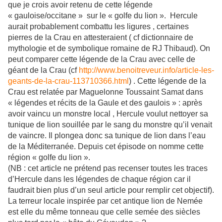
que je crois avoir retenu de cette légende
« gauloise/occitane » sur le « golfe du lion ». Hercule
aurait probablement combattu les ligures , certaines
pierres de la Crau en attesteraient ( cf dictionnaire de
mythologie et de symbolique romaine de RJ Thibaud). On
peut comparer cette légende de la Crau avec celle de
géant de la Crau (cf
http://www.benoitreveur.info/article-les-
geants-de-la-crau-113710366.html
) . Cette légende de la
Crau est relatée par Maguelonne Toussaint Samat dans
« légendes et récits de la Gaule et des gaulois » : après
avoir vaincu un monstre local , Hercule voulut nettoyer sa
tunique de lion souillée par le sang du monstre qu’il venait
de vaincre. Il plongea donc sa tunique de lion dans l’eau
de la Méditerranée. Depuis cet épisode on nomme cette
région « golfe du lion ».
(NB : cet article ne prétend pas recenser toutes les traces
d’Hercule dans les légendes de chaque région car il
faudrait bien plus d’un seul article pour remplir cet objectif).
La terreur locale inspirée par cet antique lion de Nemée
est elle du même tonneau que celle semée des siècles