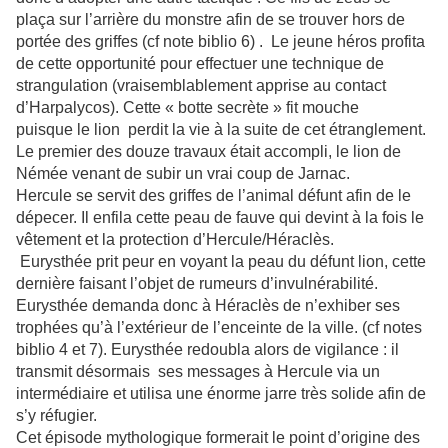
plaça sur l’arrière du monstre afin de se trouver hors de
portée des griffes (cf note biblio 6) . Le jeune héros profita
de cette opportunité pour effectuer une technique de
strangulation (vraisemblablement apprise au contact
d’Harpalycos). Cette « botte secrète » fit mouche
puisque le lion perdit la vie à la suite de cet étranglement.
Le premier des douze travaux était accompli, le lion de
Némée venant de subir un vrai coup de Jarnac.
Hercule se servit des griffes de l’animal défunt afin de le
dépecer. Il enfila cette peau de fauve qui devint à la fois le
vêtement et la protection d’Hercule/Héraclès.
Eurysthée prit peur en voyant la peau du défunt lion, cette
dernière faisant l’objet de rumeurs d’invulnérabilité.
Eurysthée demanda donc à Héraclès de n’exhiber ses
trophées qu’à l’extérieur de l’enceinte de la ville. (cf notes
biblio 4 et 7). Eurysthée redoubla alors de vigilance : il
transmit désormais ses messages à Hercule via un
intermédiaire et utilisa une énorme jarre très solide afin de
s’y réfugier.
Cet épisode mythologique formerait le point d’origine des