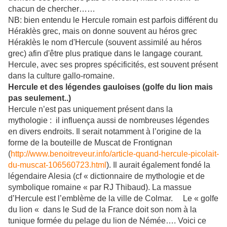
chacun de chercher……
NB: bien entendu le Hercule romain est parfois différent du
Héraklès grec, mais on donne souvent au héros grec
Héraklès le nom d'Hercule (souvent assimilé au héros
grec) afin d'être plus pratique dans le langage courant.
Hercule, avec ses propres spécificités, est souvent présent
dans la culture gallo-romaine.
Hercule et des légendes gauloises (golfe du lion mais
pas seulement..)
Hercule n’est pas uniquement présent dans la
mythologie : il influença aussi de nombreuses légendes
en divers endroits. Il serait notamment à l’origine de la
forme de la bouteille de Muscat de Frontignan
(
http://www.benoitreveur.info/article-quand-hercule-picolait-
du-muscat-106560723.html
). Il aurait également fondé la
légendaire Alesia (cf « dictionnaire de mythologie et de
symbolique romaine « par RJ Thibaud). La massue
d’Hercule est l’emblème de la ville de Colmar. Le « golfe
du lion « dans le Sud de la France doit son nom à la
tunique formée du pelage du lion de Némée…. Voici ce