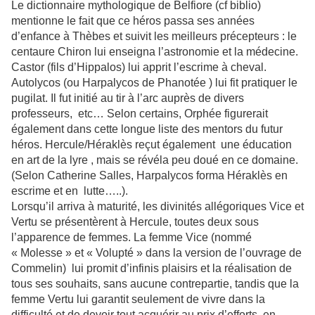
Le dictionnaire mythologique de Belfiore (cf biblio)
mentionne le fait que ce héros passa ses années
d’enfance à Thèbes et suivit les meilleurs précepteurs : le
centaure Chiron lui enseigna l’astronomie et la médecine.
Castor (fils d’Hippalos) lui apprit l’escrime à cheval.
Autolycos (ou Harpalycos de Phanotée ) lui fit pratiquer le
pugilat. Il fut initié au tir à l’arc auprès de divers
professeurs, etc… Selon certains, Orphée figurerait
également dans cette longue liste des mentors du futur
héros. Hercule/Héraklès reçut également une éducation
en art de la lyre , mais se révéla peu doué en ce domaine.
(Selon Catherine Salles, Harpalycos forma Héraklès en
escrime et en lutte…..).
Lorsqu’il arriva à maturité, les divinités allégoriques Vice et
Vertu se présentèrent à Hercule, toutes deux sous
l’apparence de femmes. La femme Vice (nommé
« Molesse » et « Volupté » dans la version de l’ouvrage de
Commelin) lui promit d’infinis plaisirs et la réalisation de
tous ses souhaits, sans aucune contrepartie, tandis que la
femme Vertu lui garantit seulement de vivre dans la
difficulté et de devoir tout acquérir au prix d’efforts, en