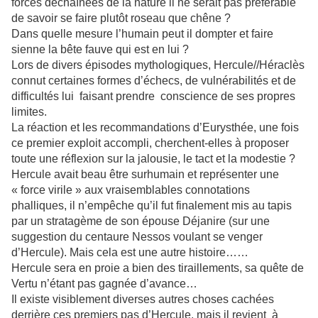
forces déchaînées de la nature il ne serait pas préférable
de savoir se faire plutôt roseau que chêne ?
Dans quelle mesure l’humain peut il dompter et faire
sienne la bête fauve qui est en lui ?
Lors de divers épisodes mythologiques, Hercule//Héraclès
connut certaines formes d’échecs, de vulnérabilités et de
difficultés lui faisant prendre conscience de ses propres
limites.
La réaction et les recommandations d’Eurysthée, une fois
ce premier exploit accompli, cherchent-elles à proposer
toute une réflexion sur la jalousie, le tact et la modestie ?
Hercule avait beau être surhumain et représenter une
« force virile » aux vraisemblables connotations
phalliques, il n’empêche qu’il fut finalement mis au tapis
par un stratagème de son épouse Déjanire (sur une
suggestion du centaure Nessos voulant se venger
d’Hercule). Mais cela est une autre histoire……
Hercule sera en proie a bien des tiraillements, sa quête de
Vertu n’étant pas gagnée d’avance…
Il existe visiblement diverses autres choses cachées
derrière ces premiers pas d’Hercule, mais il revient à