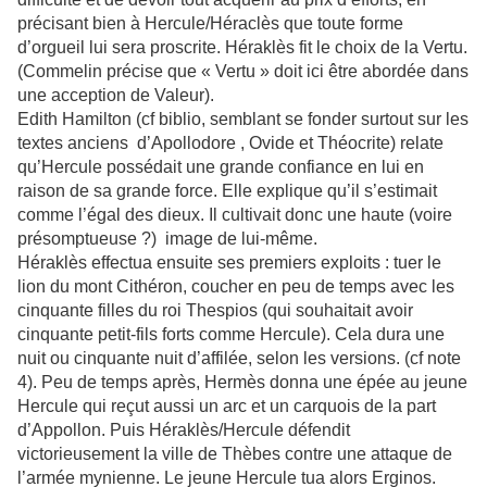
précisant bien à Hercule/Héraclès que toute forme
d’orgueil lui sera proscrite. Héraklès fit le choix de la Vertu.
(Commelin précise que « Vertu » doit ici être abordée dans
une acception de Valeur).
Edith Hamilton (cf biblio, semblant se fonder surtout sur les
textes anciens d’Apollodore , Ovide et Théocrite) relate
qu’Hercule possédait une grande confiance en lui en
raison de sa grande force. Elle explique qu’il s’estimait
comme l’égal des dieux. Il cultivait donc une haute (voire
présomptueuse ?) image de lui-même.
Héraklès effectua ensuite ses premiers exploits : tuer le
lion du mont Cithéron, coucher en peu de temps avec les
cinquante filles du roi Thespios (qui souhaitait avoir
cinquante petit-fils forts comme Hercule). Cela dura une
nuit ou cinquante nuit d’affilée, selon les versions. (cf note
4). Peu de temps après, Hermès donna une épée au jeune
Hercule qui reçut aussi un arc et un carquois de la part
d’Appollon. Puis Héraklès/Hercule défendit
victorieusement la ville de Thèbes contre une attaque de
l’armée mynienne. Le jeune Hercule tua alors Erginos.