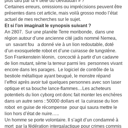
plus tard par la « bête du Gévaudan » ?
Certaines erreurs, omissions ou imprécisions peuvent être
présentes dans cet article, mais voilà grosso modo l’état
actuel de mes recherches sur le sujet.
Et si l’on imaginait le synopsis suivant ?
An 2807. Sur une planète Terre moribonde, dans une
région autour d’une ancienne cité jadis nommé Nemea,
un savant fou a donné vie à un lion redoutable, doté
d’un exosquelette robot et d’une cuirasse de tungstène.
Son Frankenstein léonin, concocté à partir d’un cadavre
de lion mutant, sème la terreur parmi les personnes vivant
encore dans les parages. Le logiciel de contrôle de la
bestiole métallique ayant beugué, le monstre répand
l’effroi après avoir tué quelques personnes avec son laser
optique et sa bouche lance-flammes…Les acheteurs
potentiels du lion cyborg ont donc fait monter les enchères
dans un autre sens : 50000 dollars et la cuirasse du lion
robot en guise de récompense pour qui saura mettre le
lion hors d’état de nuire…..
Un homme se porte volontaire. Il s’agit d’un condamné à
mort par la fédération intergalactique pour crimes commis