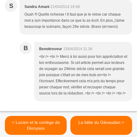
S
Sandra Amani
21/04/2014 18:48
Ouah !!! Quelle richesse ! Il faut que je le relise car chaque
mot a son importance dans ce que tu as écrit. En plus, j'aime
beaucoup le scénario, façon 29e siècle. Bravo (et merci).
B
Benoitreveur
23/04/2014 11:36
<br /> <br /> Merci à toi aussi pour ton appréciation et
ton enthousiasme. Si cet article permet aux lecteurs
de voyager au 29ème siècle cela serait une grande
joie puisque c'était un de mes buts en<br />
l'écrivant. Effectivement cela m'a pris du temps pour
peser chaque mot, vérifier et recouper chaque
source lors de la rédaction. <br /> <br /> <br /> <br />
< Lucien et le cortège de
La bête du Gévaudan >
Dionysos