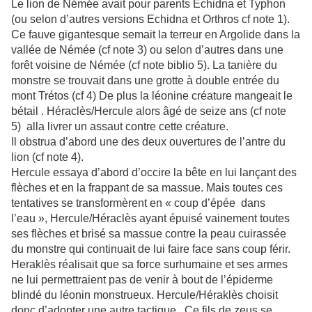
Le lion de Némée avait pour parents Echidna et Typhon
(ou selon d’autres versions Echidna et Orthros cf note 1).
Ce fauve gigantesque semait la terreur en Argolide dans la
vallée de Némée (cf note 3) ou selon d’autres dans une
forêt voisine de Némée (cf note biblio 5). La tanière du
monstre se trouvait dans une grotte à double entrée du
mont Trétos (cf 4) De plus la léonine créature mangeait le
bétail . Héraclès/Hercule alors âgé de seize ans (cf note
5) alla livrer un assaut contre cette créature.
Il obstrua d’abord une des deux ouvertures de l’antre du
lion (cf note 4).
Hercule essaya d’abord d’occire la bête en lui lançant des
flèches et en la frappant de sa massue. Mais toutes ces
tentatives se transformèrent en « coup d’épée dans
l’eau », Hercule/Héraclès ayant épuisé vainement toutes
ses flèches et brisé sa massue contre la peau cuirassée
du monstre qui continuait de lui faire face sans coup férir.
Heraklès réalisait que sa force surhumaine et ses armes
ne lui permettraient pas de venir à bout de l’épiderme
blindé du léonin monstrueux. Hercule/Héraklès choisit
donc d’adopter une autre tactique . Ce fils de zeus se