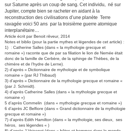
sur Saturne après un coup de sang. Cet individu, né sur
Jupiter, compte bien se racheter en aidant à la
reconstruction des civilisations d’une planète Terre
ravagée voici 50 ans par la troisième guerre atomique
interplanétaire…
Article écrit par Benoit rêveur, 2014
Notes et biblio (pour la partie mythes et légendes de cet article) :
1) : Catherine Salles (dans « la mythologie grecque et
romaine ») raconte que de par sa filiation le lion de Nemée était
donc de la famille de Cerbère, de la sphinge de Thèbes, de la
chimère et de l’hydre de Lerne).
2) d’après « Dictionnaire de mythologie et de symbolique
romaine » (par RJ Thibaud)
3) d’après « Dictionnaire de la mythologie grecque et romaine «
(par J. Schmidt).
4) d’après Catherine Salles (dans « la mythologie grecque et
romaine »)
5 d’après Commelin (dans « mythologie grecque et romaine »)
6 d’après JC Belfiore (dans « Grand dictionnaire de la mythologie
grecque et romaine »)
7) d’après Edith Hamilton (dans « la mythologie, ses dieux, ses
héros, ses légendes « )
8) d’après J Voisenet (dans « bêtes et hommes dans le monde