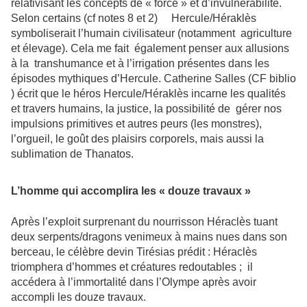
relativisant les concepts de « force » et d’invulnérabilité.
Selon certains (cf notes 8 et 2) Hercule/Héraklès
symboliserait l’humain civilisateur (notamment agriculture
et élevage). Cela me fait également penser aux allusions
à la transhumance et à l’irrigation présentes dans les
épisodes mythiques d’Hercule. Catherine Salles (CF biblio
) écrit que le héros Hercule/Héraklès incarne les qualités
et travers humains, la justice, la possibilité de gérer nos
impulsions primitives et autres peurs (les monstres),
l’orgueil, le goût des plaisirs corporels, mais aussi la
sublimation de Thanatos.
L’homme qui accomplira les « douze travaux »
Après l’exploit surprenant du nourrisson Héraclès tuant
deux serpents/dragons venimeux à mains nues dans son
berceau, le célèbre devin Tirésias prédit : Héraclès
triomphera d’hommes et créatures redoutables ; il
accédera à l’immortalité dans l’Olympe après avoir
accompli les douze travaux.