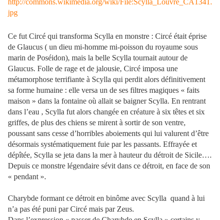
http://commons.wikimedia.org/wiki/File:Scylla_Louvre_CA1341.
jpg
Ce fut Circé qui transforma Scylla en monstre : Circé était éprise
de Glaucus ( un dieu mi-homme mi-poisson du royaume sous
marin de Poséidon), mais la belle Scylla tournait autour de
Glaucus. Folle de rage et de jalousie, Circé imposa une
métamorphose terrifiante à Scylla qui perdit alors définitivement
sa forme humaine : elle versa un de ses filtres magiques « faits
maison » dans la fontaine où allait se baigner Scylla. En rentrant
dans l’eau , Scylla fut alors changée en créature à six têtes et six
griffes, de plus des chiens se mirent à sortir de son ventre,
poussant sans cesse d’horribles aboiements qui lui valurent d’être
désormais systématiquement fuie par les passants. Effrayée et
dépîtée, Scylla se jeta dans la mer à hauteur du détroit de Sicile….
Depuis ce monstre légendaire sévit dans ce détroit, en face de son
« pendant ».
Charybde formant ce détroit en binôme avec Scylla
quand à lui
n’a pas été puni par Circé mais par Zeus.
Dans l’expression « passer de Charybde en Scylla » certains y