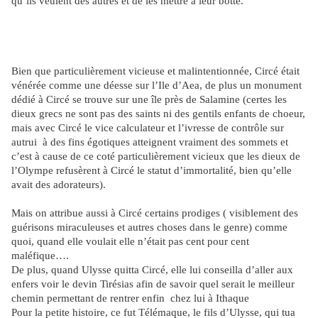
qu’ils veulent des autres et de les mettre à leur botte.
Bien que particulièrement vicieuse et malintentionnée, Circé était
vénérée comme une déesse sur l’Ile d’Aea, de plus un monument
dédié à Circé se trouve sur une île près de Salamine (certes les
dieux grecs ne sont pas des saints ni des gentils enfants de choeur,
mais avec Circé le vice calculateur et l’ivresse de contrôle sur
autrui
à des fins égotiques atteignent vraiment des sommets et
c’est à cause de ce coté particulièrement vicieux que les dieux de
l’Olympe refusèrent à Circé le statut d’immortalité, bien qu’elle
avait des adorateurs).
Mais on attribue aussi à Circé certains prodiges ( visiblement des
guérisons miraculeuses et autres choses dans le genre) comme
quoi, quand elle voulait elle n’était pas cent pour cent
maléfique….
De plus, quand Ulysse quitta Circé, elle lui conseilla d’aller aux
enfers voir le devin Tirésias afin de savoir quel serait le meilleur
chemin permettant de rentrer enfin
chez lui à Ithaque
Pour la petite histoire, ce fut Télémaque, le fils d’Ulysse, qui tua