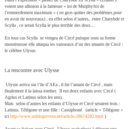
voient une allusion à la fameuse « loi de Murphy/loi de
l’emmerdement maximum » ( en gros quitter des problèmes pour
en avoir de nouveaux) , en effet selon d’autres,
entre Charybde et
Scylla , ce serait Scylla le plus terrible des deux…
En tous cas Scylla
se vengea de Circé puisque sous sa forme
monstrueuse elle attaqua les vaisseaux d’un des amants de Circé :
le célèbre Ulysse.
a rencontre avec Ulysse
L
Ulysse arriva sur l’ile d’AEa , il fut l’amant de Circé , mais
finalement il la laissa tomber.
Il eut deux enfants avec Circé (
Agrius et Latinus selon les uns).
Mais
selon d’autres les enfants d’Ulysse et Circé seraient trois :
Latinus, Télégone et une fille : Cassiphoné
(article « Télégone »
ici
http://www.unblogreveur.net/article-28674282.html
)
Avant sa liaison avec Circé,
Ulysse avait réussi à déjouer une