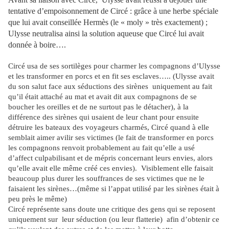
tentative d’empoisonnement de Circé : grâce à une herbe spéciale
que lui avait conseillée Hermès (le « moly » très exactement) ;
Ulysse neutralisa ainsi la solution aqueuse que Circé lui avait
donnée à boire….
Circé usa de ses sortilèges pour charmer les compagnons d’Ulysse
et les transformer en porcs et en fit ses esclaves….. (Ulysse avait
du son salut face aux séductions des sirènes
uniquement au fait
qu’il était attaché au mat et avait dit aux compagnons de se
boucher les oreilles et de ne surtout pas le détacher), à la
différence des sirènes qui usaient de leur chant pour ensuite
détruire les bateaux des voyageurs charmés, Circé quand à elle
semblait aimer avilir ses victimes (le fait de transformer en porcs
les compagnons renvoit probablement au fait qu’elle a usé
d’affect culpabilisant et de mépris concernant leurs envies, alors
qu’elle avait elle même créé ces envies).
Visiblement elle faisait
beaucoup plus durer les souffrances de ses victimes que ne le
faisaient les sirènes…(même si l’appat utilisé par les sirènes était à
peu près le même)
Circé représente sans doute une critique des gens qui se reposent
uniquement sur
leur séduction (ou leur flatterie)
afin d’obtenir ce