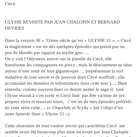
Circé.
ULYSSE REVISITE PAR JEAN CHALOPIN ET BERNARD
DEYRIES
Dans la version SF « 31ème siècle qu’est « ULYSSE 31 », « Circé
la magicienne » est un des quelques épisodes qui prend pas ou
peu de libertés par rapport au mythe grec….
On y voit l’Odysseus arriver sur la planète de Circé, elle
transforme les compagnons en porcs , mais le dénouement se situe
autour d’une sorte de tour gigantesque…. (représentant la soif
maladive de tout savoir et de pouvoir dont Circé souffrait : elle
accumulait les données et informations dans cette tour )…. Bien
entendu, comme souvent dans ce dessin animé le sage et
rusé
Ulysse réussit à s’en sortir et Circé finit
par être victime de ses
propres vices et mauvais tours,
c’est un de mes épisodes préférés
de cette série culte…. (« Charybde et Scylla » fait l’objet d’un
autre épisode dans « Ulysse 31 »)
Cette obsession de tout vouloir savoir qui caractérise Circé
me
semble avoir été beaucoup plus mise en avant par Jean Chalopin