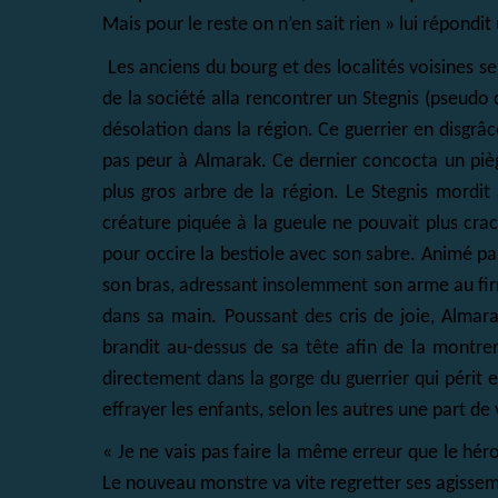
Mais pour le reste on n’en sait rien » lui répondi
Les anciens du bourg et des localités voisines se
de la société alla rencontrer un Stegnis (pseudo
désolation dans la région. Ce guerrier en disgrâ
pas peur à Almarak. Ce dernier concocta un piège
plus gros arbre de la région. Le Stegnis mordit
créature piquée à la gueule ne pouvait plus crac
pour occire la bestiole avec son sabre. Animé par
son bras, adressant insolemment son arme au firm
dans sa main. Poussant des cris de joie, Almara
brandit au-dessus de sa tête afin de la montre
directement dans la gorge du guerrier qui périt e
effrayer les enfants, selon les autres une part de 
« Je ne vais pas faire la même erreur que le héros
Le nouveau monstre va vite regretter ses agissem