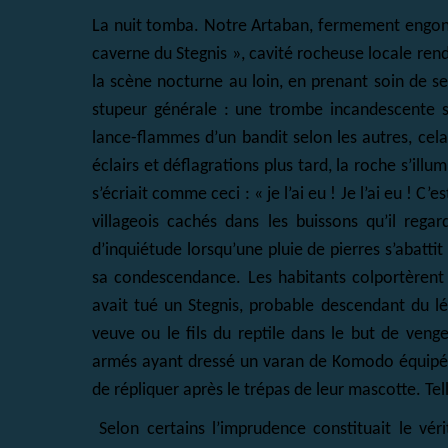
La nuit tomba. Notre Artaban, fermement engoncé 
caverne du Stegnis », cavité rocheuse locale ren
la scène nocturne au loin, en prenant soin de se
stupeur générale : une trombe incandescente s
lance-flammes d’un bandit selon les autres, cela 
éclairs et déflagrations plus tard, la roche s’il
s’écriait comme ceci : « je l’ai eu ! Je l’ai eu ! C’
villageois cachés dans les buissons qu’il reg
d’inquiétude lorsqu’une pluie de pierres s’abattit
sa condescendance. Les habitants colportèrent
avait tué un Stegnis, probable descendant du l
veuve ou le fils du reptile dans le but de venge
armés ayant dressé un varan de Komodo équipé d’
de répliquer après le trépas de leur mascotte. Te
Selon certains l’imprudence constituait le vér