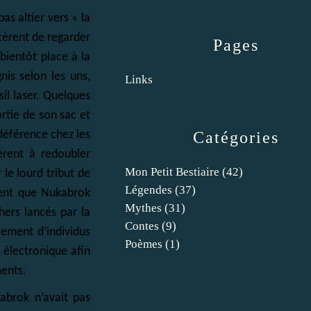
s altier vers « la
tèrent de regarder
Pages
bientôt place à la
is selon les uns,
Links
il laser. Quelques
rtie de son sac et
Catégories
a déférence chez les
èrent à redoubler
Mon Petit Bestiaire
(42)
 le lourd tribut de
Légendes
(37)
ient que Nukabrok
Mythes
(31)
hers lancés par la
Contes
(9)
lement d’individus
Poèmes
(1)
 électronique afin
ments.
abrok n’avait pas