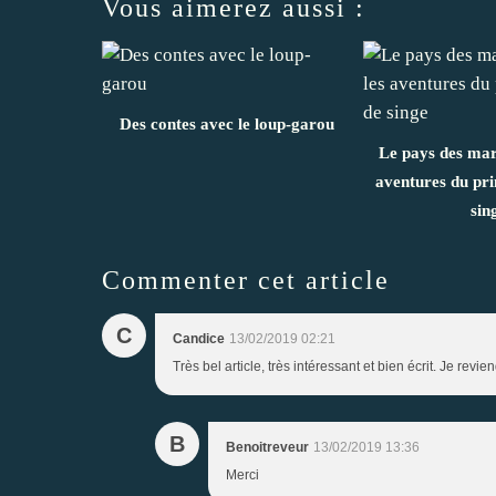
Vous aimerez aussi :
Des contes avec le loup-garou
Le pays des marg
aventures du prin
sin
Commenter cet article
C
Candice
13/02/2019 02:21
Très bel article, très intéressant et bien écrit. Je revi
B
Benoitreveur
13/02/2019 13:36
Merci