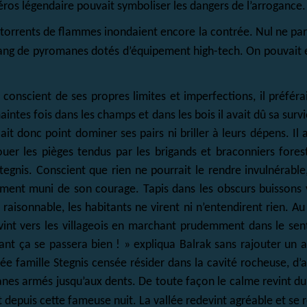
éros légendaire pouvait symboliser les dangers de l’arrogance
torrents de flammes inondaient encore la contrée. Nul ne parve
 gang de pyromanes dotés d’équipement high-tech. On pouvait
 conscient de ses propres limites et imperfections, il préféra
tes fois dans les champs et dans les bois il avait dû sa survi
t donc point dominer ses pairs ni briller à leurs dépens. Il a
er les pièges tendus par les brigands et braconniers fores
tegnis. Conscient que rien ne pourrait le rendre invulnérable,
ment muni de son courage. Tapis dans les obscurs buissons v
raisonnable, les habitants ne virent ni n’entendirent rien. A
evint vers les villageois en marchant prudemment dans le sent
enant ça se passera bien ! » expliqua Balrak sans rajouter un 
e famille Stegnis censée résider dans la cavité rocheuse, d’au
nes armés jusqu’aux dents. De toute façon le calme revint d
t depuis cette
fameuse nuit. La vallée redevint agréable et se 