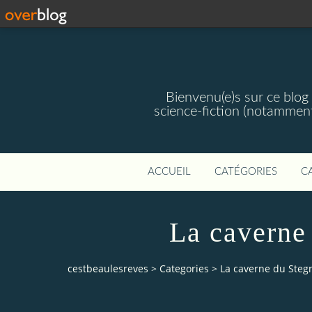
Bienvenu(e)s sur ce blog 
science-fiction (notamment
ACCUEIL
CATÉGORIES
C
La caverne 
cestbeaulesreves
>
Categories
>
La caverne du Stegn