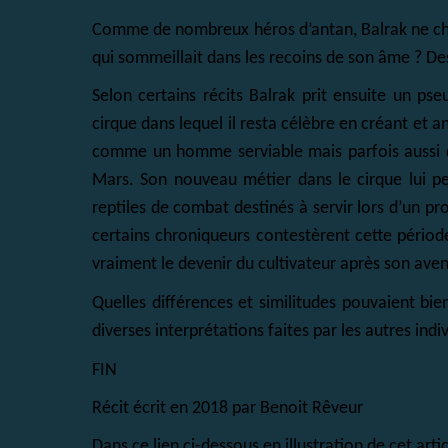
Comme de nombreux héros d’antan, Balrak ne cher
qui sommeillait dans les recoins de son âme ? Des 
Selon certains récits Balrak prit ensuite un p
cirque dans lequel il resta célèbre en créant et 
comme un homme serviable mais parfois aussi dé
Mars. Son nouveau métier dans le cirque lui per
reptiles de combat destinés à servir lors d’un p
certains chroniqueurs contestèrent cette périod
vraiment le devenir du cultivateur après son ave
Quelles différences et similitudes pouvaient bie
diverses interprétations faites par les autres indi
FIN
Récit écrit en 2018 par Benoit Rêveur
Dans ce lien ci-dessous en illustration de cet art