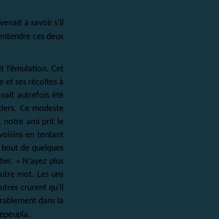
.
nait à savoir s’il
 entendre ces deux
it l’émulation. Cet
e et ses récoltes à
vait autrefois été
tiers. Ce modeste
 notre ami prit le
oisins en tentant
u bout de quelques
ier. « N‘ayez plus
autre mot. Les uns
tres crurent qu’il
urablement dans la
repeupla.