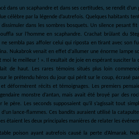
dans un scaphandre et dans ses certitudes, se rendit d’un pa
due célèbre par la légende d’autrefois. Quelques habitants ten
 dissimuler dans les sombres bosquets. Un silence pesant fit 
ouffla sur l’homme en scaphandre. Crachat brûlant du Stegn
ne sembla pas affoler celui qui riposta en tirant avec son fus
lumina. Nukabrok venait en effet d‘allumer une énorme lampe so
est moi le meilleur ! ». Il exultait de joie en espérant susciter l
ardait de haut. Les rares témoins situés plus loin commenc
 sur le prétendu héros du jour qui périt sur le coup, écrasé par
 et déformèrent récits et témoignages. Les premiers pensa
égendaire monstre d’antan, mais avait été broyé par des roc
r le père. Les seconds supposaient qu’il s’agissait tout simp
un lance-flammes. Ces bandits auraient utilisé la catapulte
lles étaient les deux principales manières de relater les événe
itable poison ayant autrefois causé la perte d’Almarak. Nuk