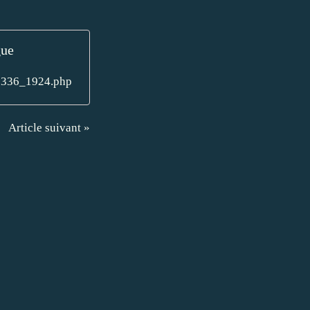
gue
229336_1924.php
Article suivant »