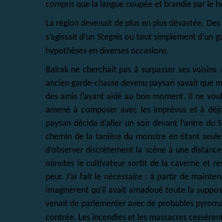
compris que la langue coupée et brandie par le h
La région devenait de plus en plus dévastée. Des 
s’agissait d’un Stegnis ou tout simplement d’un
hypothèses en diverses occasions.
Balrak ne cherchait pas à surpasser ses voisins :
ancien garde-chasse devenu paysan savait que main
des amis l’ayant aidé au bon moment. Il ne voulai
amené à composer avec les imprévus et à déjou
paysan décida d’aller un soir devant l’antre du S
chemin de la tanière du monstre en étant seule
d’observer discrètement la scène à une distance 
minutes le cultivateur sortit de la caverne et r
peur. J’ai fait le nécessaire : à partir de maint
imaginèrent qu’il avait amadoué toute la supposé
venait de parlementer avec de probables pyroma
contrée. Les incendies et les massacres cessèren