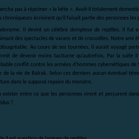
cha pas à réprimer « la bête ». Avait-il totalement domesti
chroniqueurs écrivirent qu’il faisait partie des personnes les 
seudonyme. Il devint un célèbre dompteur de reptiles. Il fu
animant des spectacles de varans et de crocodiles. Notre ami é
sagréable. Au cours de ses tournées, Il aurait voyagé parto
mit de devenir moins taciturne qu’autrefois. Par la suite il
robable conflit contre les armées d’hommes cybernétiques de 
e de la vie de Balrak. Selon ces derniers aucun éventuel tém
nture dans le supposé repaire du monstre.
n exister entre ce que les personnes virent et perçurent dans
vidus ?
icle il est question de langues de reptiles