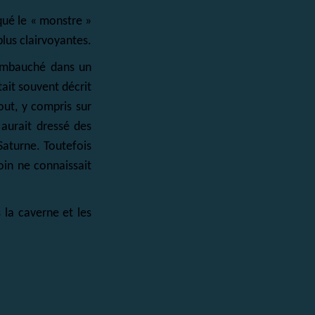
qué le « monstre »
plus clairvoyantes.
t embauché dans un
tait souvent décrit
ut, y compris sur
 aurait dressé des
Saturne. Toutefois
oin ne connaissait
 la caverne et les