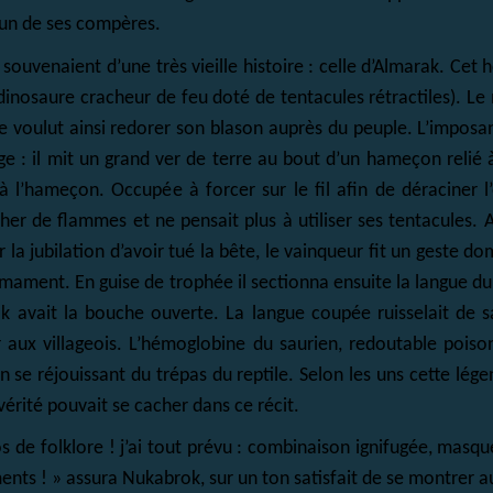
t un de ses compères.
 souvenaient d’une très vieille histoire : celle d’Almarak. Ce
 dinosaure cracheur de feu doté de tentacules rétractiles). Le
ce voulut ainsi redorer son blason auprès du peuple. L’imposan
 : il mit un grand ver de terre au bout d’un hameçon relié à
 à l’hameçon. Occupée à forcer sur le fil afin de déraciner 
her de flammes et ne pensait plus à utiliser ses tentacules. 
 la jubilation d’avoir tué la bête, le vainqueur fit un geste d
ament. En guise de trophée il sectionna ensuite la langue du 
k avait la bouche ouverte. La langue coupée ruisselait de s
r aux villageois. L’hémoglobine du saurien, redoutable pois
n se réjouissant du trépas du reptile. Selon les uns cette lége
vérité pouvait se cacher dans ce récit.
 de folklore ! j’ai tout prévu : combinaison ignifugée, masque 
ents ! » assura Nukabrok, sur un ton satisfait de se montrer a