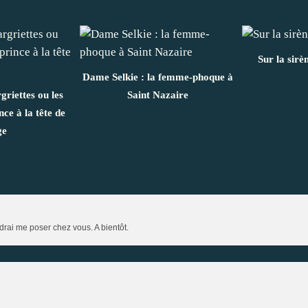
Sur la sirè
Dame Selkie : la femme-phoque à
riettes ou les
Saint Nazaire
ce à la tête de
ge
endrai me poser chez vous. A bientôt.