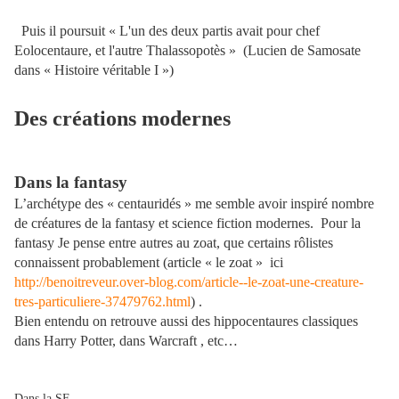
Puis il poursuit « L'un des deux partis avait pour chef
Eolocentaure, et l'autre Thalassopotès »
(Lucien de Samosate
dans « Histoire véritable I »)
Des créations modernes
Dans la fantasy
L’archétype des « centauridés » me semble avoir inspiré nombre
de créatures de la fantasy et science fiction modernes.
Pour la
fantasy Je pense entre autres au zoat, que certains rôlistes
connaissent probablement (article « le zoat »
ici
http://benoitreveur.over-blog.com/article--le-zoat-une-creature-
tres-particuliere-37479762.html
) .
Bien entendu on retrouve aussi des hippocentaures classiques
dans Harry Potter, dans Warcraft , etc…
Dans la SF