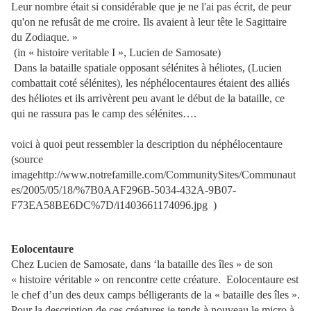
Leur nombre était si considérable que je ne l'ai pas écrit, de peur
qu'on ne refusât de me croire. Ils avaient à leur tête le Sagittaire
du Zodiaque. »
(in « histoire veritable I », Lucien de Samosate)
Dans la bataille spatiale opposant sélénites à héliotes, (Lucien
combattait coté sélénites), les néphélocentaures étaient des alliés
des héliotes et ils arrivèrent peu avant le début de la bataille, ce
qui ne rassura pas le camp des sélénites….
voici à quoi peut ressembler la description du néphélocentaure
(source
imagehttp://www.notrefamille.com/CommunitySites/Communaut
es/2005/05/18/%7B0AAF296B-5034-432A-9B07-
F73EA58BE6DC%7D/i1403661174096.jpg
)
Eolocentaure
Chez Lucien de Samosate, dans ‘la bataille des îles » de son
« histoire véritable » on rencontre cette créature.
Eolocentaure est
le chef d’un des deux camps bélligerants de la « bataille des îles ».
Pour la description de ces créatures je tends à nouveau le micro à