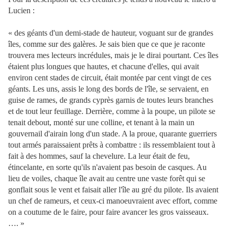
Lucien :
« des géants d'un demi-stade de hauteur, voguant sur de grandes
îles, comme sur des galères. Je sais bien que ce que je raconte
trouvera mes lecteurs incrédules, mais je le dirai pourtant. Ces îles
étaient plus longues que hautes, et chacune d'elles, qui avait
environ cent stades de circuit, était montée par cent vingt de ces
géants. Les uns, assis le long des bords de l'île, se servaient, en
guise de rames, de grands cyprès garnis de toutes leurs branches
et de tout leur feuillage. Derrière, comme à la poupe, un pilote se
tenait debout, monté sur une colline, et tenant à la main un
gouvernail d'airain long d'un stade. A la proue, quarante guerriers
tout armés paraissaient prêts à combattre : ils ressemblaient tout à
fait à des hommes, sauf la chevelure. La leur était de feu,
étincelante, en sorte qu'ils n'avaient pas besoin de casques. Au
lieu de voiles, chaque île avait au centre une vaste forêt qui se
gonflait sous le vent et faisait aller l'île au gré du pilote. Ils avaient
un chef de rameurs, et ceux-ci manoeuvraient avec effort, comme
on a coutume de le faire, pour faire avancer les gros vaisseaux.
…. »