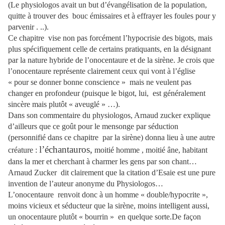
(Le physiologos avait un but d’évangélisation de la population,
quitte à trouver des bouc émissaires et à effrayer les foules pour y
parvenir . ..).
Ce chapitre
vise non pas forcément l’hypocrisie des bigots, mais
plus spécifiquement celle de certains pratiquants, en la désignant
par la nature hybride de l’onocentaure et de la sirène. Je crois que
l’onocentaure représente clairement ceux qui vont à l’église
« pour se donner bonne conscience »
mais ne veulent pas
changer en profondeur (puisque le bigot, lui,
est généralement
sincère mais plutôt « aveuglé » …).
Dans son commentaire du physiologos, Arnaud zucker explique
d’ailleurs que ce goût pour le mensonge par séduction
(personnifié dans ce chapitre
par la sirène) donna lieu à une autre
l’échantauros,
créature :
moitié homme , moitié âne, habitant
dans la mer et cherchant à charmer les gens par son chant…
Arnaud Zucker
dit clairement que la citation d’Esaie est une pure
invention de l’auteur anonyme du Physiologos…
L’onocentaure
renvoit donc à un homme « double/hypocrite »,
moins vicieux et séducteur que la sirène, moins intelligent aussi,
un onocentaure plutôt « bourrin »
en quelque sorte.De façon