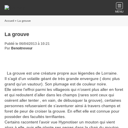
MENU
Accueil
» La grouve
La grouve
Publié le 06/04/2013 à 10:21
Par
Benoitreveur
La grouve est une créature propre aux légendes de Lorraine.
Il s’agit d’un volatile géant de très grande envergure ( donc plus
grand qu’un vautour). Son plumage est de couleur noire.
Elle sème l’effroi parmi les villageois qui n’osent plus aller en foret
et qui redoutent d’aller dans les champs (rares sont ceux qui
osèrent aller tenter , en vain, de débusquer la grouve), certaines
personnes refuseraient de s’aventurer ainsi à travers champs et
foret de peur de croiser la grouve. En effet elle est connue pour
posséder des facultés terrifiantes.
Certains racontent l’avoir vue Hypnotiser un mouton qui vient
alors à elle, puis elle plante ses serres dans la chair du mouton ,