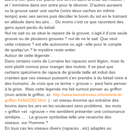
et l ‘emmène dans son antre pour le dévorer. D’autres auraient
vu la grouve saisir une vache (voire deux vaches en même
temps) avec ses serres puis décoller le bovin du sol en le traînant
en altitude dans les airs…. Du moins c’est ce que racontent des
gens ayant perdu du bétail.
Nul ne sait ou se situe le repaire de la grouve, s’agit-il d’une seule
grouve ou de plusieurs grouves ? nul de ne le sait. Que veut
cette créature ? est elle autonome ou agit –elle pour le compte
de quelqu’un ? le mystère reste entier.
Autour de cette légende :
Dans certains coins de Lorraine les rapaces sont légion, mais ils
sont plutôt connus pour manger des mulots. Il se peut que
certains spécimens de rapace de grande taille ait induit des
craintes que ces oiseaux puissent s’en prendre à du bétail voire à
des humains. Je crois que ce terme « grouve « peut faire penser
à la grive. Mais cette légende me fait surtout penser au griffon
(mon article le griffon, ici
http://www.benoitreveur.info/article-le-
griffon-54562282.html
) : un oiseau énorme qui entraîne des
bovins dans les airs en les soulevant sans problème, les mots
« griffon »et »grouve » me semblent présenter une consonance
similaire…. . La grouve symbolise-telle une revanche des
oiseaux sur l’homme ?
En tous cas les oiseaux divers (rapaces , etc) adaptés au