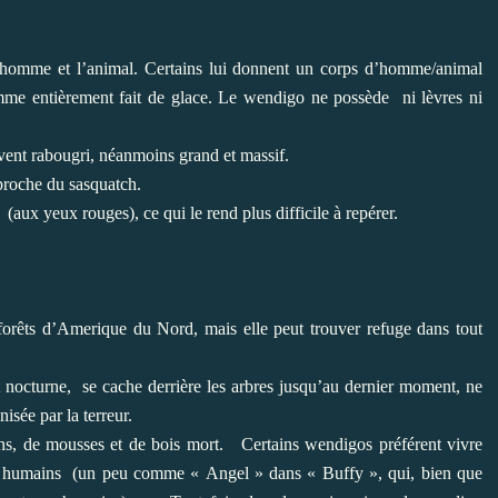
 l’homme et l’animal. Certains lui donnent un corps d’homme/animal
omme entièrement fait de glace. Le wendigo ne possède
ni lèvres ni
ent rabougri, néanmoins grand et massif.
proche du sasquatch.
(aux yeux rouges), ce qui le rend plus difficile à repérer.
forêts d’Amerique du Nord, mais elle peut trouver refuge dans tout
 nocturne,
se cache derrière les arbres jusqu’au dernier moment, ne
isée par la terreur.
s, de mousses et de bois mort.
Certains wendigos préférent vivre
s humains
(un peu comme « Angel » dans « Buffy », qui, bien que