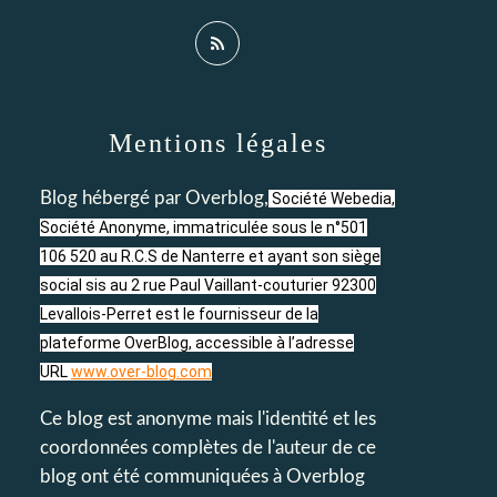
Mentions légales
Blog hébergé par Overblog,
Société Webedia,
Société Anonyme, immatriculée sous le n°501
106 520 au R.C.S de Nanterre et ayant son siège
social sis au 2 rue Paul Vaillant-couturier 92300
Levallois-Perret est le fournisseur de la
plateforme OverBlog, accessible à l’adresse
URL
www.over-blog.com
Ce blog est anonyme mais l'identité et les
coordonnées complètes de l'auteur de ce
blog ont été communiquées à Overblog