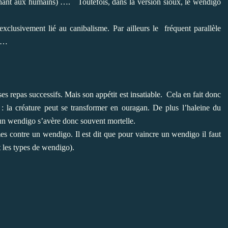
enant aux humains) ….
Toutefois, dans la version sioux, le wendigo
xclusivement lié au canibalisme. Par ailleurs le
fréquent parallèle
ré…
es repas successifs. Mais son appétit est insatiable.
Cela en fait donc
: la créature peut se transformer en ouragan. De plus l’haleine du
un wendigo s’avère donc souvent mortelle.
rmes contre un wendigo. Il est dit que pour vaincre un wendigo il faut
t les types de wendigo).