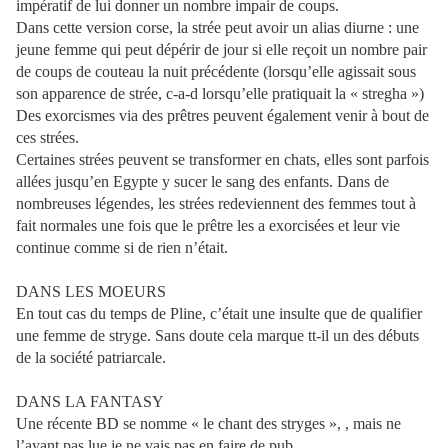
impératif de lui donner un nombre impair de coups.
Dans cette version corse, la strée peut avoir un alias diurne : une
jeune femme qui peut dépérir de jour si elle reçoit un nombre pair
de coups de couteau la nuit précédente (lorsqu’elle agissait sous
son apparence de strée, c-a-d lorsqu’elle pratiquait la « stregha »)
Des exorcismes via des prêtres peuvent également venir à bout de
ces strées.
Certaines strées peuvent se transformer en chats, elles sont parfois
allées jusqu’en Egypte y sucer le sang des enfants. Dans de
nombreuses légendes, les strées redeviennent des femmes tout à
fait normales une fois que le prêtre les a exorcisées et leur vie
continue comme si de rien n’était.
DANS LES MOEURS
En tout cas du temps de Pline, c’était une insulte que de qualifier
une femme de stryge. Sans doute cela marque tt-il un des débuts
de la société patriarcale.
DANS LA FANTASY
Une récente BD se nomme « le chant des stryges », , mais ne
l’ayant pas lue je ne vais pas en faire de pub.