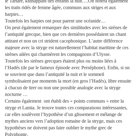
le Tartare, kidnappant des enfants la nuit….On notera également
les traits ridés de femme âgée, communs aux striges et aux
harpies…
Toutefois les harpies ont pour parent une océanide…
On peut également remarquer des similitudes avec les sirènes de
l’antiquité grecque, bien que ces dernières possédaient un chant
attirant et non un cri strident cacophonique. L’autre différence
majeure avec la stryge est naturellement l’habitat maritime de ces
sirènes ailées qui charmèrent les compagnons d’Ulysse.
Toutefois les sirènes grecques étaient plus ou moins liées à
l’Hadés (de par le fameux épisode avec Perséphone). Enfin, si on
se souvient que dans l’antiquité la nuit et le sommeil
symbolisaient par moments la mort (en gros l’Hadès), libre ensuite
à chacun de tirer ou non une possible analogie avec la stryge
nocturne …
Certains également
ont établi des « points communs » entre la
stryge et Lamia. Je trouve toutes ces comparaisons intéressantes,
car elles soulèvent l’hypothèse d’un glissement et mélange de
mythes anciens vers l’adoption romaine de la stryge, mais ces
hypothèses ne doivent pas faire oublier le mythe grec de
Polyphonte.