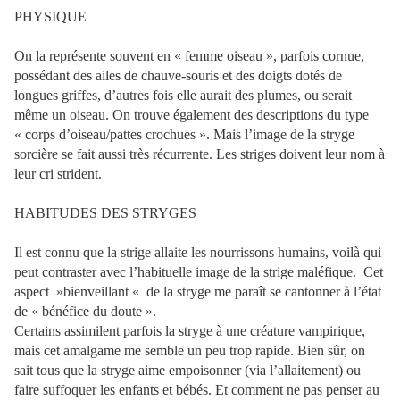
PHYSIQUE
On la représente souvent en « femme oiseau », parfois cornue,
possédant des ailes de chauve-souris et des doigts dotés de
longues griffes, d’autres fois elle aurait des plumes, ou serait
même un oiseau. On trouve également des descriptions du type
« corps d’oiseau/pattes crochues ». Mais l’image de la stryge
sorcière se fait aussi très récurrente. Les striges doivent leur nom à
leur cri strident.
HABITUDES DES STRYGES
Il est connu que la strige allaite les nourrissons humains, voilà qui
peut contraster avec l’habituelle image de la strige maléfique.
Cet
aspect »bienveillant « de la stryge me paraît se cantonner à l’état
de « bénéfice du doute ».
Certains assimilent parfois la stryge à une créature vampirique,
mais cet amalgame me semble un peu trop rapide. Bien sûr, on
sait tous que la stryge aime empoisonner (via l’allaitement) ou
faire suffoquer les enfants et bébés. Et comment ne pas penser au