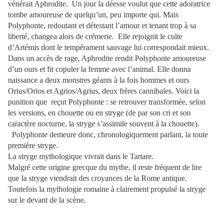
vénérait Aphrodite.
Un jour la déesse voulut que cette adoratrice
tombe amoureuse de quelqu’un, peu importe qui. Mais
Polyphonte, redoutant et détestant l’amour et tenant trop à sa
liberté, changea alors de crémerie.
Elle rejoignit le culte
d’Artémis dont le tempérament sauvage lui correspondait mieux.
Dans un accès de rage, Aphrodite rendit Polyphonte amoureuse
d’un ours et fit copuler la femme avec l’animal. Elle donna
naissance a deux monstres géants à la fois hommes et ours
Orius/Orios et Agrios/Agrius, deux frères cannibales. Voici la
punition que
reçut Polyphonte : se retrouver transformée, selon
les versions, en chouette ou en stryge (de par son cri et son
caractère nocturne, la stryge s’assimile souvent à la chouette).
Polyphonte demeure donc, chronologiquement parlant, la toute
première stryge.
La stryge mythologique vivrait dans le Tartare.
Malgré cette origine grecque du mythe, il reste fréquent de lire
que la stryge viendrait des croyances de la Rome antique.
Toutefois la mythologie romaine à clairement propulsé la stryge
sur le devant de la scène.