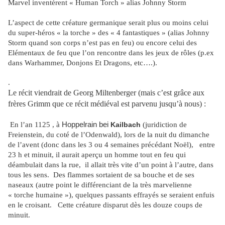
Marvel inventèrent « Human Torch » alias Johnny Storm
L’aspect de cette créature germanique serait plus ou moins celui
du super-héros « la torche » des « 4 fantastiques » (alias Johnny
Storm quand son corps n’est pas en feu) ou encore celui des
Elémentaux de feu que l’on rencontre dans les jeux de rôles (p.ex
dans Warhammer, Donjons Et Dragons, etc….).
.
Le récit viendrait de Georg Miltenberger (mais c’est grâce aux
frères Grimm que ce récit médiéval est parvenu jusqu’à nous) :
En l’an 1125 , à
Hoppelrain bei
Kailbach
(juridiction de
Freienstein, du coté de l’Odenwald), lors de la nuit du dimanche
de l’avent (donc dans les 3 ou 4 semaines précédant Noël),
entre
23 h et minuit, il aurait aperçu un homme tout en feu qui
déambulait dans la rue,
il allait très vite d’un point à l’autre, dans
tous les sens.
Des flammes sortaient de sa bouche et de ses
naseaux (autre point le différenciant de la très marvelienne
« torche humaine »), quelques passants effrayés se seraient enfuis
en le croisant.
Cette créature disparut dès les douze coups de
minuit.