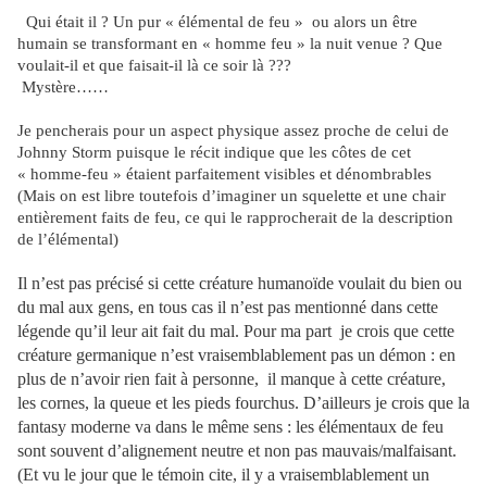
Qui était il ? Un pur « élémental de feu » ou alors un être
humain se transformant en « homme feu » la nuit venue ? Que
voulait-il et que faisait-il là ce soir là ???
Mystère……
Je pencherais pour un aspect physique assez proche de celui de
Johnny Storm puisque le récit indique que les côtes de cet
« homme-feu » étaient parfaitement visibles et dénombrables
(Mais on est libre toutefois d’imaginer un squelette et une chair
entièrement faits de feu, ce qui le rapprocherait de la description
de l’élémental)
Il n’est pas précisé si cette créature humanoïde voulait du bien ou
du mal aux gens, en tous cas il n’est pas mentionné dans cette
légende qu’il leur ait fait du mal. Pour ma part
je crois que cette
créature germanique n’est vraisemblablement pas un démon : en
plus de n’avoir rien fait à personne,
il manque à cette créature,
les cornes, la queue et les pieds fourchus. D’ailleurs je crois que la
fantasy moderne va dans le même sens : les élémentaux de feu
sont souvent d’alignement neutre et non pas mauvais/malfaisant.
(Et vu le jour que le témoin cite, il y a vraisemblablement un